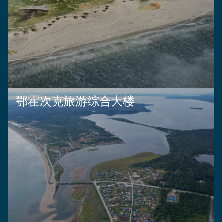
鄂霍次克旅游综合大楼