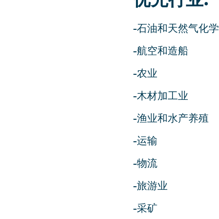
优先行业:
-石油和天然气化学
-航空和造船
-农业
-木材加工业
-渔业和水产养殖
-运输
-物流
-旅游业
-采矿