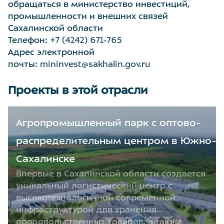
обращаться в министерство инвестиций,
промышленности и внешних связей
Сахалинской области
Телефон:
+7 (4242) 671-765
Адрес электронной
почты:
mininvest@sakhalin.gov.ru
Проекты в этой отрасли
Агропромышленный парк с оптово-
распределительным центром в Южно-
Сахалинске
Впервые в Сахалинской области создается
уникальный логистический центр с
высокотехнологичной современной
инфраструктурой для хранения
продовольственных товаров, а также