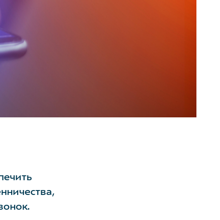
печить
нничества,
вонок.