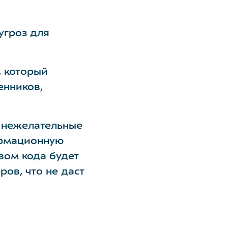
угроз для
, который
енников,
ь нежелательные
ормационную
вом кода будет
ов, что не даст