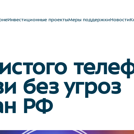
оне
Инвестиционные проекты
Меры поддержки
Новости
К
истого теле
зи без угроз
ан РФ