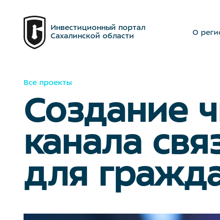
Инвестиционный портал
О реги
Сахалинской области
Все проекты
Создание ч
канала свя
для гражд