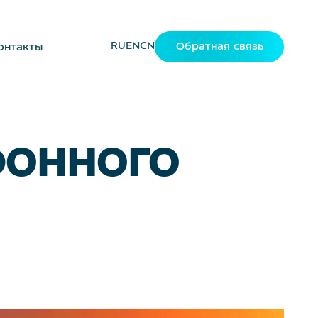
RU
EN
CN
Обратная связь
онтакты
фонного