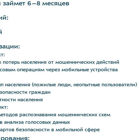
 займет 6–8 месяцев
ий:
й
зации:
т:
 потерь населения от мошеннических действий
нсовым операциям через мобильные устройства
п населения (пожилые люди, неопытные пользователи)
зопасности граждан
тности населения
кт:
етодов распознавания мошеннических схем
в анализа голосовых данных
дартов безопасности в мобильной сфере
ирования: