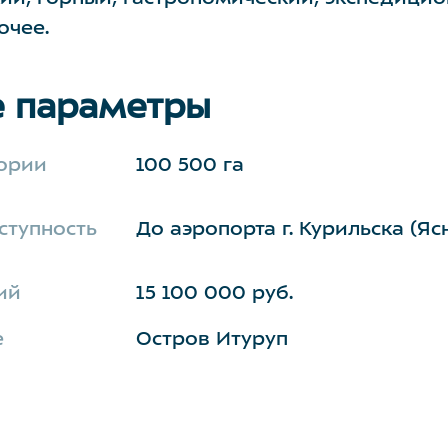
очее.
 параметры
ории
100 500 га
ступность
До аэропорта г. Курильска (Ясн
ий
15 100 000 руб.
е
Остров Итуруп