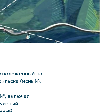
расположенный на
рильска (Ясный).
й", включая
уизный,
нный,