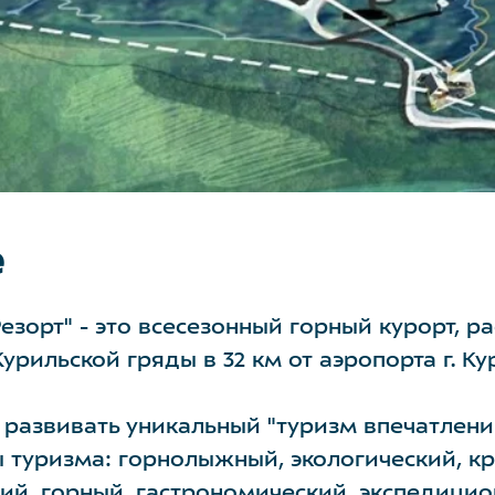
е
Резорт" - это всесезонный горный курорт, 
урильской гряды в 32 км от аэропорта г. Ку
 развивать уникальный "туризм впечатлени
туризма: горнолыжный, экологический, кр
ий, горный, гастрономический, экспедицио