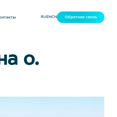
RU
EN
CN
Обратная связь
онтакты
а о.