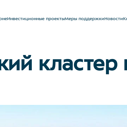
оне
Инвестиционные проекты
Меры поддержки
Новости
К
кий кластер н