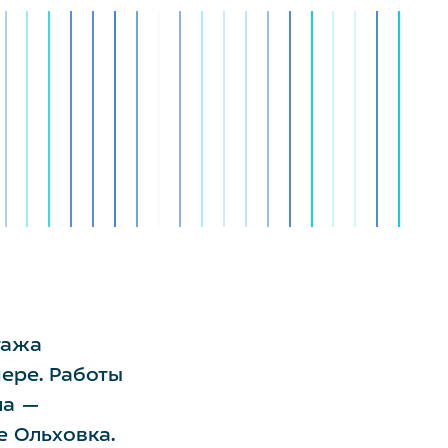
тажа
ере. Работы
ла —
е Ольховка.