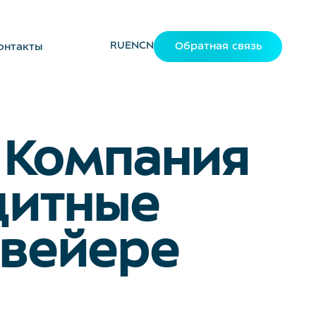
RU
EN
CN
Обратная связь
онтакты
 Компания
щитные
нвейере