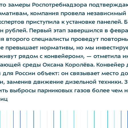
что замеры Роспотребнадзора подтверждаю
мативам, компания провела независимый 
спертов приступила к установке панелей. 
н рублей. Первый этап завершился в феврал
я второго специалисты проведут повторны
е превышает нормативы, но мы инвестиру
живут рядом с конвейером», — отметила 
ающей среды Оксана Королёва. Конвейер 
 для России объект: он связывает место д
и, заменив движение дизельной техники. За
ить выбросы парниковых газов более чем н
ниц