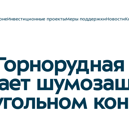
оне
Инвестиционные проекты
Меры поддержки
Новости
К
 Горнорудная
вает шумоза
угольном ко