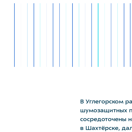
В Углегорском р
шумозащитных па
сосредоточены н
в Шахтёрске, дал